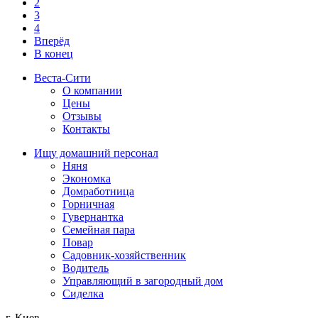
2
3
4
Вперёд
В конец
Веста-Cити
О компании
Цены
Отзывы
Контакты
Ищу домашний персонал
Няня
Экономка
Домработница
Горничная
Гувернантка
Семейная пара
Повар
Садовник-хозяйственник
Водитель
Управляющий в загородный дом
Сиделка
г. Киев