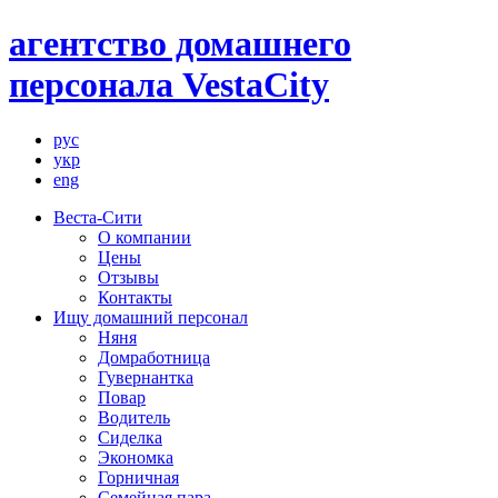
агентство домашнего
персонала VestaCity
рус
укр
eng
Веста-Сити
О компании
Цены
Отзывы
Контакты
Ищу домашний персонал
Няня
Домработница
Гувернантка
Повар
Водитель
Сиделка
Экономка
Горничная
Семейная пара