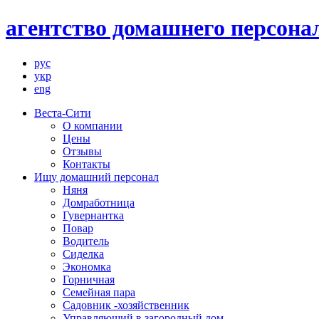
агентство домашнего персонал
рус
укр
eng
Веста-Сити
О компании
Цены
Отзывы
Контакты
Ищу домашний персонал
Няня
Домработница
Гувернантка
Повар
Водитель
Сиделка
Экономка
Горничная
Семейная пара
Садовник -хозяйственник
Управляющий в загородный дом