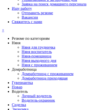
Заявка на поиск домашнего персонала
Ищу работу
Отправить резюме
Вакансии
Свяжитесь с нами
+
Резюме по категориям
Няня
Няня для грудничка
Няня воспитатель
Няня-помощница
Няня выходного дня
Няня с проживанием
Домработница
Домработница с проживанием
Домработница приходящая
Гувернантка
Повар
Водитель
Личный водитель
Водитель-охранник
Сиделка
Экономка