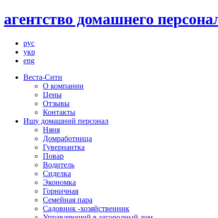
агентство домашнего персонал
рус
укр
eng
Веста-Сити
О компании
Цены
Отзывы
Контакты
Ищу домашний персонал
Няня
Домработница
Гувернантка
Повар
Водитель
Сиделка
Экономка
Горничная
Семейная пара
Садовник -хозяйственник
Управляющий в загородный дом