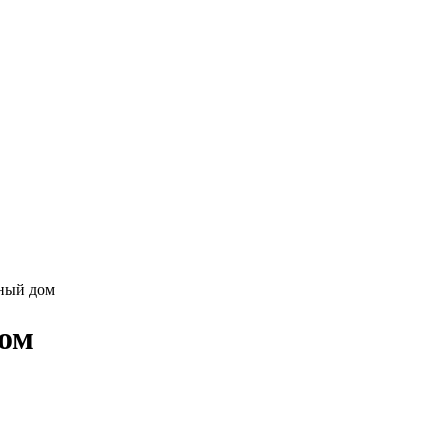
дный дом
дом