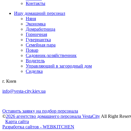
Контакты
Ищу домашний персонал
Няня
Экономка
Домработница
Горничная
Гувернантка
Семейная пара
Повар
Садовник-хозяйственник
Водитель
Управляющий в загородный дом
Сиделка
г. Киев
info@vesta-city.kiev.ua
Оставить заявку на подбор персонала
©
2026 агентство домашнего персонала VestaCity
All Right Reser
Карта сайта
Разработка сайтов - WEBKITCHEN