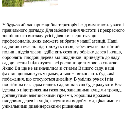
У будь-який час присадибна територія і сад вимагають уваги і
правильного догляду. Для забезпечення чистоти і прекрасного
зовнішнього вигляду усієї ділянки зверніться до
професіоналів, яких зможете вибрати у нашії агенції. Наші
садівники вчасно підстрижуть газон, забезпечать постійний
полив і підсів трави; здійснять сезонну обрізку дерев і кущів,
оброблять плодові дерева від шкідників, приведуть до ладу
сад до весни і підготують всі рослини до зимового спокою.
Якщо Ви ще не визначилися зі стилем Вашого саду, наші
фахівці допоможуть у цьому, а також виконають будь-які
побажання, що стосуються дизайну. В умілих руках і під
постійним наглядом наших садівників сад буде радувати Вас
ідеально підстриженим газоном, запашними кущами троянд,
доглянутими альпійськими гірками, хорошим врожаєм
плодових дерев і кущів, штучними водоймами, цікавими та
унікальними дизайнерськими рішеннями.