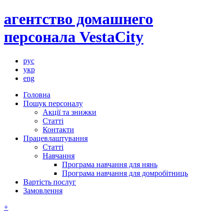
агентство домашнего
персонала VestaCity
рус
укр
eng
Головна
Пошук персоналу
Акції та знижки
Статті
Контакти
Працевлаштування
Статті
Навчання
Програма навчання для нянь
Програма навчання для домробітниць
Вартість послуг
Замовлення
+