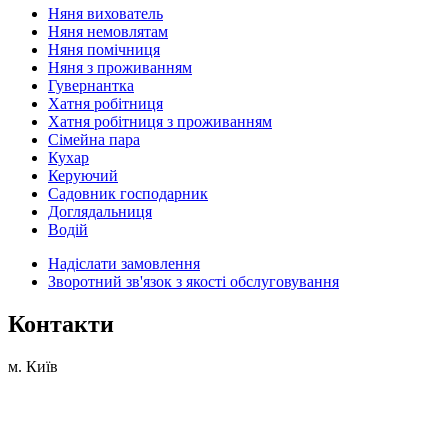
Няня вихователь
Няня немовлятам
Няня помічниця
Няня з проживанням
Гувернантка
Хатня робітниця
Хатня робітниця з проживанням
Сімейна пара
Кухар
Керуючий
Садовник господарник
Доглядальниця
Водій
Надіслати замовлення
Зворотний зв'язок з якості обслуговування
Контакти
м. Київ