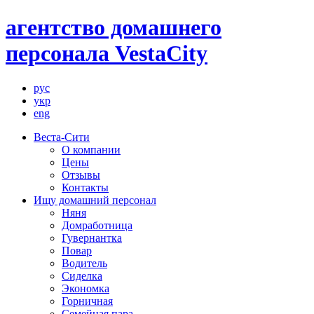
агентство домашнего
персонала VestaCity
рус
укр
eng
Веста-Сити
О компании
Цены
Отзывы
Контакты
Ищу домашний персонал
Няня
Домработница
Гувернантка
Повар
Водитель
Сиделка
Экономка
Горничная
Семейная пара