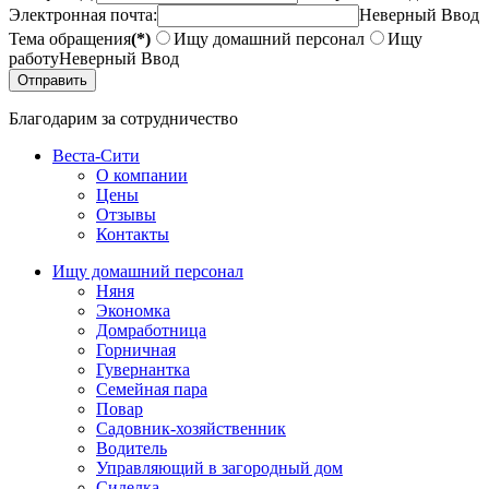
Электронная почта:
Неверный Ввод
Тема обращения
(*)
Ищу домашний персонал
Ищу
работу
Неверный Ввод
Благодарим за сотрудничество
Веста-Cити
О компании
Цены
Отзывы
Контакты
Ищу домашний персонал
Няня
Экономка
Домработница
Горничная
Гувернантка
Семейная пара
Повар
Садовник-хозяйственник
Водитель
Управляющий в загородный дом
Сиделка