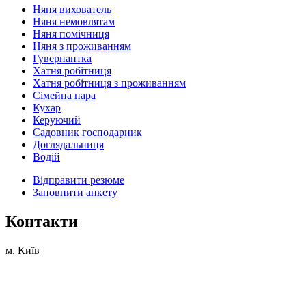
Няня вихователь
Няня немовлятам
Няня помічниця
Няня з проживанням
Гувернантка
Хатня робітниця
Хатня робітниця з проживанням
Сімейна пара
Кухар
Керуючий
Садовник господарник
Доглядальниця
Водій
Відправити резюме
Заповнити анкету
Контакти
м. Київ