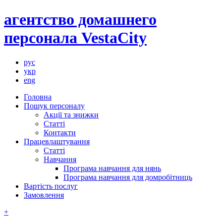
агентство домашнего
персонала VestaCity
рус
укр
eng
Головна
Пошук персоналу
Акції та знижки
Статті
Контакти
Працевлаштування
Статті
Навчання
Програма навчання для нянь
Програма навчання для домробітниць
Вартість послуг
Замовлення
+