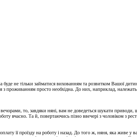
 буде не тільки займатися вихованням та розвитком Вашої дитин
я з проживанням просто необхідна. До них, наприклад, належать
ечорами, то, завдяки няні, вам не доведеться шукати приводи, що
оботу вчасно. Та й, повертаючись пізно ввечері з чоловіком з рес
ату її проїзду на роботу і назад. До того ж, няня, яка живе у в