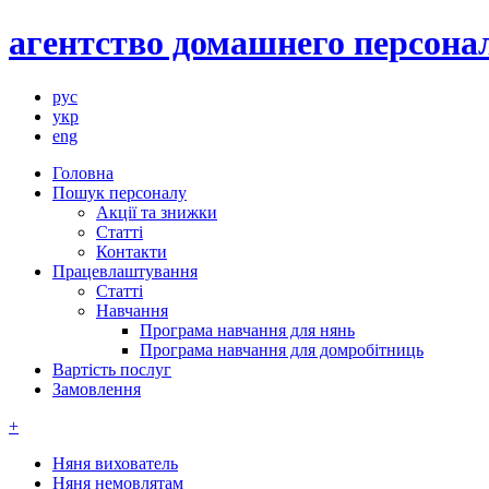
агентство домашнего персонал
рус
укр
eng
Головна
Пошук персоналу
Акції та знижки
Статті
Контакти
Працевлаштування
Статті
Навчання
Програма навчання для нянь
Програма навчання для домробітниць
Вартість послуг
Замовлення
+
Няня вихователь
Няня немовлятам