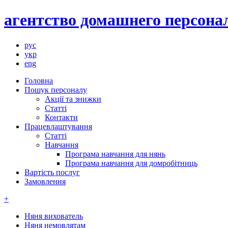
агентство домашнего персонал
рус
укр
eng
Головна
Пошук персоналу
Акції та знижки
Статті
Контакти
Працевлаштування
Статті
Навчання
Програма навчання для нянь
Програма навчання для домробітниць
Вартість послуг
Замовлення
+
Няня вихователь
Няня немовлятам