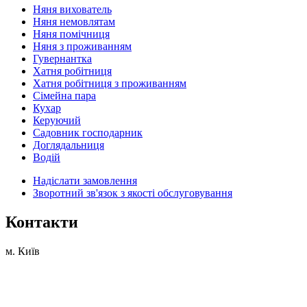
Няня вихователь
Няня немовлятам
Няня помічниця
Няня з проживанням
Гувернантка
Хатня робітниця
Хатня робітниця з проживанням
Сімейна пара
Кухар
Керуючий
Садовник господарник
Доглядальниця
Водій
Надіслати замовлення
Зворотний зв'язок з якості обслуговування
Контакти
м. Київ