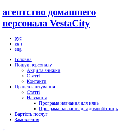
агентство домашнего
персонала VestaCity
рус
укр
eng
Головна
Пошук персоналу
Акції та знижки
Статті
Контакти
Працевлаштування
Статті
Навчання
Програма навчання для нянь
Програма навчання для домробітниць
Вартість послуг
Замовлення
+