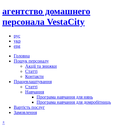
агентство домашнего
персонала VestaCity
рус
укр
eng
Головна
Пошук персоналу
Акції та знижки
Статті
Контакти
Працевлаштування
Статті
Навчання
Програма навчання для нянь
Програма навчання для домробітниць
Вартість послуг
Замовлення
+