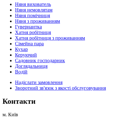
Няня вихователь
Няня немовлятам
Няня помічниця
Няня з проживанням
Гувернантка
Хатня робітниця
Хатня робітниця з проживанням
Сімейна пара
Кухар
Керуючий
Садовник господарник
Доглядальниця
Водій
Надіслати замовлення
Зворотний зв'язок з якості обслуговування
Контакти
м. Київ