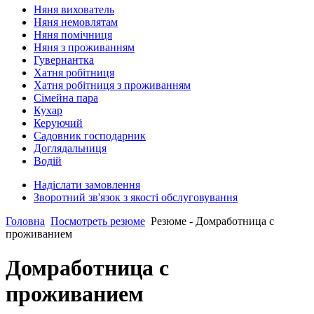
Няня вихователь
Няня немовлятам
Няня помічниця
Няня з проживанням
Гувернантка
Хатня робітниця
Хатня робітниця з проживанням
Сімейна пара
Кухар
Керуючий
Садовник господарник
Доглядальниця
Водій
Надіслати замовлення
Зворотний зв'язок з якості обслуговування
Головна
Посмотреть резюме
Резюме - Домработница с
проживанием
Домработница с
проживанием