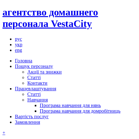
агентство домашнего
персонала VestaCity
рус
укр
eng
Головна
Пошук персоналу
Акції та знижки
Статті
Контакти
Працевлаштування
Статті
Навчання
Програма навчання для нянь
Програма навчання для домробітниць
Вартість послуг
Замовлення
+