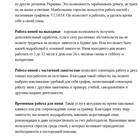
из других регионов Украины. Это возможность зарабатывать деньги, не тратя
их на жилье и питание. Наибольшим спросом пользуется работа вахтой с
посменным графиком 7\7,14\14. Он позволяет и работать, и уделять время
себе и своей семье.
Работа няней на выходные
- хорошая возможность получить
дополнительный заработок, если в силу различных обстоятельств вы не
можете трудиться на полную занятость в будние дни. Или это может быть
вашей подработкой к основной занятости. Няня выходного дня может
работать от 5 до 12 часов в день или 24-х часовые смены в субботу и
воскресенье.
Работа няней с частичной занятостью
позволяет совмещать работу в двух
семьях или работать на полставки. Благодаря такой гибкости, вы можете
выбрать максимально удобный для себя график, позволяющий совмещать
работу няни с другими занятиями, к примеру, учебой, саморазвитием и
другими видами деятельности.
Временная работа для няни
. Такая услуга актуальна во время школьных
каникул или для сопровождения семьи за границу. Благодаря этому виду
занятости, вы можете подзаработать, накопить недостающий опыт,
рекомендации и даже путешествовать за счет работодателя. Временные няни
пользуются спросом среди семей, у которых возникает периодически
необходимость в посторонней помощи.