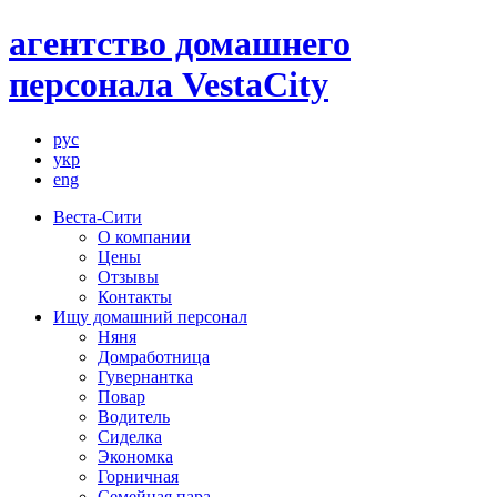
агентство домашнего
персонала VestaCity
рус
укр
eng
Веста-Сити
О компании
Цены
Отзывы
Контакты
Ищу домашний персонал
Няня
Домработница
Гувернантка
Повар
Водитель
Сиделка
Экономка
Горничная
Семейная пара