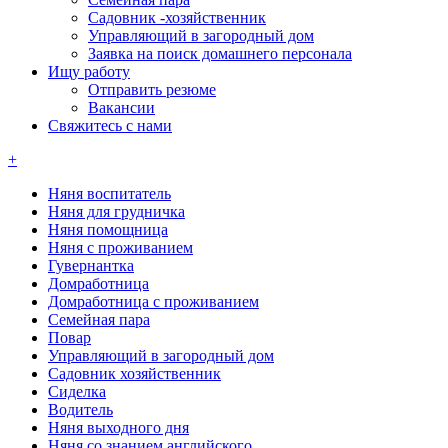
Садовник -хозяйственник
Управляющий в загородный дом
Заявка на поиск домашнего персонала
Ищу работу
Отправить резюме
Вакансии
Свяжитесь с нами
+
Няня воспитатель
Няня для грудничка
Няня помощница
Няня с проживанием
Гувернантка
Домработница
Домработница с проживанием
Семейная пара
Повар
Управляющий в загородный дом
Садовник хозяйственник
Сиделка
Водитель
Няня выходного дня
Няня со знанием английского