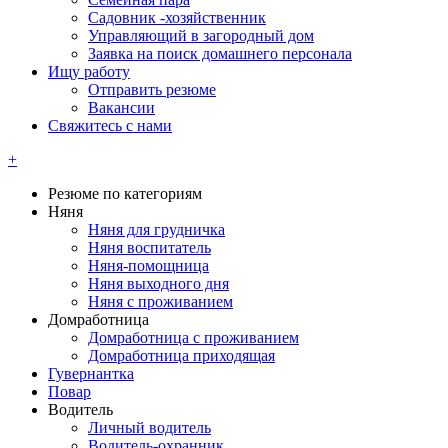
Садовник -хозяйственник
Управляющий в загородный дом
Заявка на поиск домашнего персонала
Ищу работу
Отправить резюме
Вакансии
Свяжитесь с нами
+
Резюме по категориям
Няня
Няня для грудничка
Няня воспитатель
Няня-помощница
Няня выходного дня
Няня с проживанием
Домработница
Домработница с проживанием
Домработница приходящая
Гувернантка
Повар
Водитель
Личный водитель
Водитель-охранник