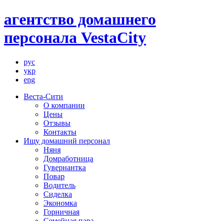
агентство домашнего
персонала VestaCity
рус
укр
eng
Веста-Сити
О компании
Цены
Отзывы
Контакты
Ищу домашний персонал
Няня
Домработница
Гувернантка
Повар
Водитель
Сиделка
Экономка
Горничная
Семейная пара