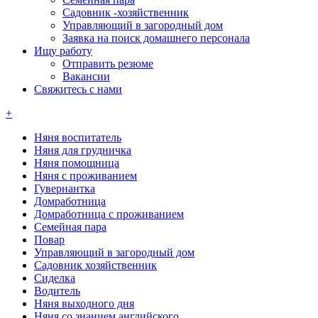
Садовник -хозяйственник
Управляющий в загородный дом
Заявка на поиск домашнего персонала
Ищу работу
Отправить резюме
Вакансии
Свяжитесь с нами
+
Няня воспитатель
Няня для грудничка
Няня помощница
Няня с проживанием
Гувернантка
Домработница
Домработница с проживанием
Семейная пара
Повар
Управляющий в загородный дом
Садовник хозяйственник
Сиделка
Водитель
Няня выходного дня
Няня со знанием английского