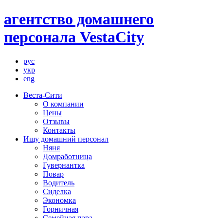
агентство домашнего
персонала VestaCity
рус
укр
eng
Веста-Сити
О компании
Цены
Отзывы
Контакты
Ищу домашний персонал
Няня
Домработница
Гувернантка
Повар
Водитель
Сиделка
Экономка
Горничная
Семейная пара